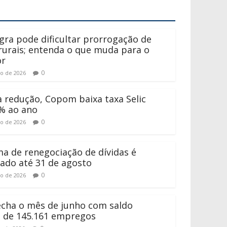
gra pode dificultar prorrogação de
 rurais; entenda o que muda para o
or
0
to de 2026
 redução, Copom baixa taxa Selic
% ao ano
0
to de 2026
a de renegociação de dívidas é
ado até 31 de agosto
0
to de 2026
fecha o mês de junho com saldo
o de 145.161 empregos