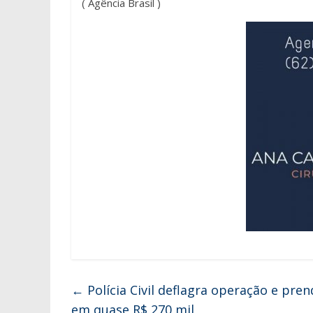
( Agência Brasil )
←
Polícia Civil deflagra operação e pre
em quase R$ 270 mil