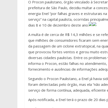
O Procon paulistano, órgão vinculado à Secretari
prefeitura de São Paulo, decidiu multar a conces
energia Enel “por falhas graves e estruturais n
serviço” na capital paulista, ocorridas principal
dias 8 e 10 de dezembro deste ano.
A multa é de cerca de R$ 14,3 milhões e se refe
que milhões de consumidores ficaram sem ener
da passagem de um ciclone extratopical, na quar
que provocou fortes ventos e gerou muito est
diversas cidades paulistas. Entre os problemas 
informa o Procon, estão falhas no atendimento,
fornecimento e ausências de informações adequ
Segundo o Procon Paulistano, a Enel já havia si
foram detectadas pelo órgão, mas ela “não ade
serviço de forma contínua, adequada, eficiente 
Após notificada, a Enel terá o prazo de 20 dias 