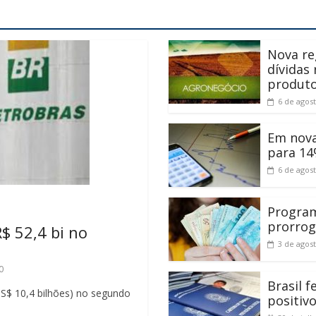
Nova re
dívidas
produt
6 de agos
Em nova
para 14
6 de agos
Program
prorrog
$ 52,4 bi no
3 de agos
0
Brasil 
(US$ 10,4 bilhões) no segundo
positiv