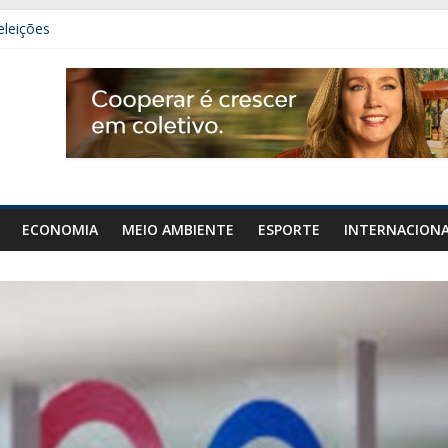
eleições
 carro e carreta na GO-020, em Urutaí
mais de 50 gramas de cocaína em Orizona
denar área de diplomacia no plano de governo
ECONOMIA
MEIO AMBIENTE
ESPORTE
INTERNACION