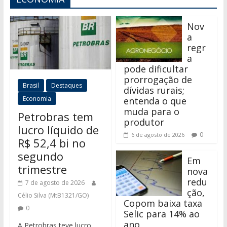
Nov
a
regr
a
pode dificultar
prorrogação de
Brasil
Destaques
dívidas rurais;
Economia
entenda o que
muda para o
Petrobras tem
produtor
lucro líquido de
0
6 de agosto de 2026
R$ 52,4 bi no
segundo
Em
trimestre
nova
redu
7 de agosto de 2026
ção,
Célio Silva (MtB1321/GO)
Copom baixa taxa
0
Selic para 14% ao
ano
A Petrobras teve lucro