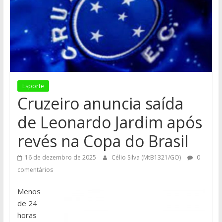
Esporte
Cruzeiro anuncia saída
de Leonardo Jardim após
revés na Copa do Brasil
16 de dezembro de 2025
Célio Silva (MtB1321/GO)
0
comentários
Menos
de 24
horas