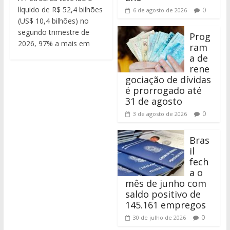
líquido de R$ 52,4 bilhões
0
6 de agosto de 2026
(US$ 10,4 bilhões) no
segundo trimestre de
Prog
2026, 97% a mais em
ram
a de
rene
gociação de dívidas
é prorrogado até
31 de agosto
0
3 de agosto de 2026
Bras
il
fech
a o
mês de junho com
saldo positivo de
145.161 empregos
0
30 de julho de 2026