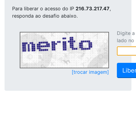
Para liberar o acesso
do IP
216.73.217.47
,
responda ao desafio abaixo.
Digite 
lado no
[trocar imagem]