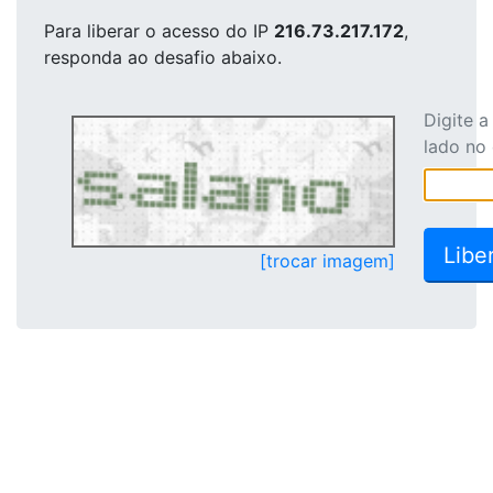
Para liberar o acesso
do IP
216.73.217.172
,
responda ao desafio abaixo.
Digite 
lado no
[trocar imagem]