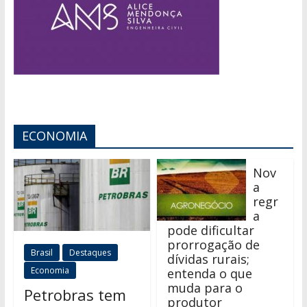
ECONOMIA
Nov
a
regr
a
pode dificultar
prorrogação de
Brasil
Destaques
dívidas rurais;
Economia
entenda o que
muda para o
Petrobras tem
produtor