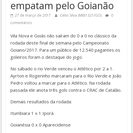
empatam pelo Goianão
27 de março de 2017
Célio Silva (MtB1321/GO)
0
comentários
Vila Nova e Goiás não saíram do 0 a 0 no clássico da
rodada deste final de semana pelo Campeonato
Goiano/2017. Para um público de 12.540 pagantes os
goleiros foram o destaque do jogo.
No sábado o rio Verde venceu o Atlético por 2 a 1.
Ayrton e Rogerinho marcaram para o Rio Verde e João
Pedro voltou a marcar para o Atlético. Na rodada
passada ele anota três gols contra o CRAC de Catalão.
Demais resultados da rodada:
Itumbiara 1 x 1 Iporá.
Goianésia 0 x 0 Aparecidense