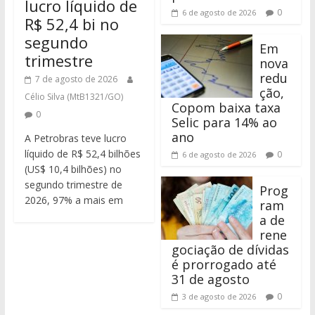
lucro líquido de
0
6 de agosto de 2026
R$ 52,4 bi no
segundo
Em
trimestre
nova
redu
7 de agosto de 2026
ção,
Célio Silva (MtB1321/GO)
Copom baixa taxa
0
Selic para 14% ao
ano
A Petrobras teve lucro
líquido de R$ 52,4 bilhões
0
6 de agosto de 2026
(US$ 10,4 bilhões) no
segundo trimestre de
Prog
2026, 97% a mais em
ram
a de
rene
gociação de dívidas
é prorrogado até
31 de agosto
0
3 de agosto de 2026