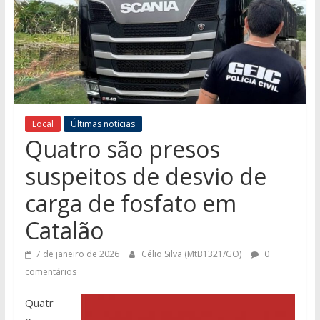
Local
Últimas notícias
Quatro são presos
suspeitos de desvio de
carga de fosfato em
Catalão
7 de janeiro de 2026
Célio Silva (MtB1321/GO)
0
comentários
Quatr
o