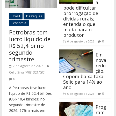
a
pode dificultar
prorrogação de
Brasil
Destaques
dívidas rurais;
Economia
entenda o que
muda para o
Petrobras tem
produtor
lucro líquido de
0
6 de agosto de 2026
R$ 52,4 bi no
segundo
Em
trimestre
nova
redu
7 de agosto de 2026
ção,
Célio Silva (MtB1321/GO)
Copom baixa taxa
0
Selic para 14% ao
ano
A Petrobras teve lucro
líquido de R$ 52,4 bilhões
0
6 de agosto de 2026
(US$ 10,4 bilhões) no
segundo trimestre de
Prog
2026, 97% a mais em
ram