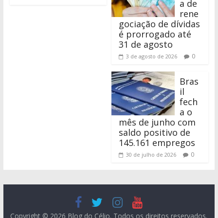
a de
rene
gociação de dívidas
é prorrogado até
31 de agosto
0
3 de agosto de 2026
Bras
il
fech
a o
mês de junho com
saldo positivo de
145.161 empregos
0
30 de julho de 2026
Copyright © 2026
Blog do Célio
. Todos os direitos reservados.