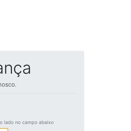
ança
nosco.
ao lado no campo abaixo