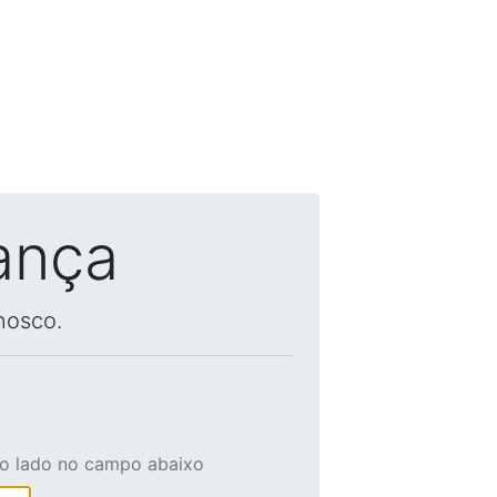
ança
nosco.
ao lado no campo abaixo