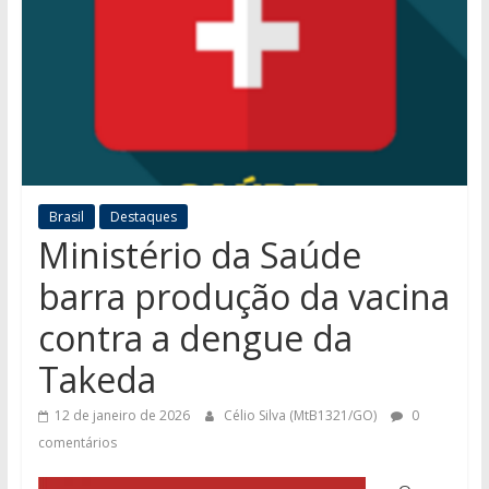
Brasil
Destaques
Ministério da Saúde
barra produção da vacina
contra a dengue da
Takeda
12 de janeiro de 2026
Célio Silva (MtB1321/GO)
0
comentários