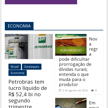
ECONOMIA
Nov
a
regr
a
pode dificultar
prorrogação de
Brasil
Destaques
dívidas rurais;
Economia
entenda o que
muda para o
Petrobras tem
produtor
lucro líquido de
0
6 de agosto de 2026
R$ 52,4 bi no
segundo
Em
trimestre
nova