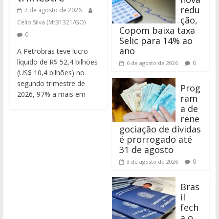
redu
7 de agosto de 2026
ção,
Célio Silva (MtB1321/GO)
Copom baixa taxa
0
Selic para 14% ao
ano
A Petrobras teve lucro
líquido de R$ 52,4 bilhões
0
6 de agosto de 2026
(US$ 10,4 bilhões) no
segundo trimestre de
Prog
2026, 97% a mais em
ram
a de
rene
gociação de dívidas
é prorrogado até
31 de agosto
0
3 de agosto de 2026
Bras
il
fech
a o