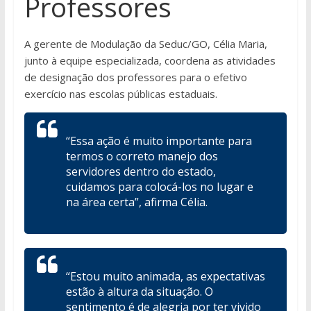
Professores
A gerente de Modulação da Seduc/GO, Célia Maria,
junto à equipe especializada, coordena as atividades
de designação dos professores para o efetivo
exercício nas escolas públicas estaduais.
“Essa ação é muito importante para
termos o correto manejo dos
servidores dentro do estado,
cuidamos para colocá-los no lugar e
na área certa”, afirma Célia.
“Estou muito animada, as expectativas
estão à altura da situação. O
sentimento é de alegria por ter vivido