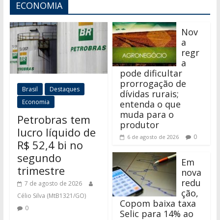
ECONOMIA
Nov
a
regr
a
pode dificultar
prorrogação de
Brasil
Destaques
dívidas rurais;
Economia
entenda o que
muda para o
Petrobras tem
produtor
lucro líquido de
0
6 de agosto de 2026
R$ 52,4 bi no
segundo
Em
trimestre
nova
redu
7 de agosto de 2026
ção,
Célio Silva (MtB1321/GO)
Copom baixa taxa
0
Selic para 14% ao