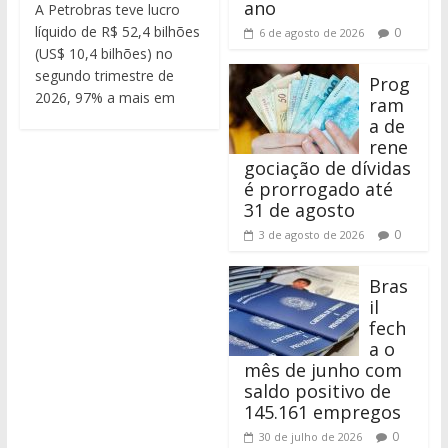
ano
A Petrobras teve lucro
líquido de R$ 52,4 bilhões
0
6 de agosto de 2026
(US$ 10,4 bilhões) no
segundo trimestre de
Prog
2026, 97% a mais em
ram
a de
rene
gociação de dívidas
é prorrogado até
31 de agosto
0
3 de agosto de 2026
Bras
il
fech
a o
mês de junho com
saldo positivo de
145.161 empregos
0
30 de julho de 2026