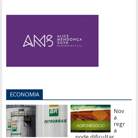
ECONOMIA
Nov
a
regr
a
pode dificultar