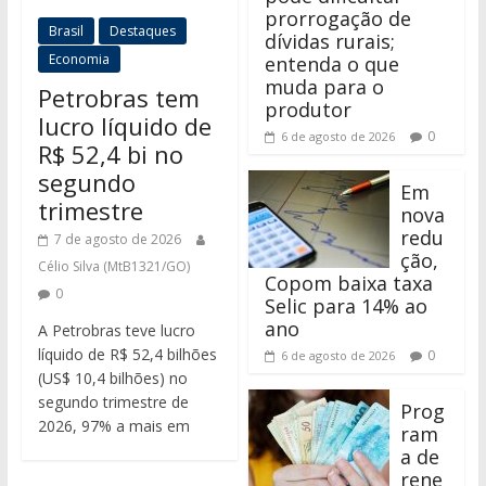
prorrogação de
Brasil
Destaques
dívidas rurais;
Economia
entenda o que
muda para o
Petrobras tem
produtor
lucro líquido de
0
6 de agosto de 2026
R$ 52,4 bi no
segundo
Em
trimestre
nova
redu
7 de agosto de 2026
ção,
Célio Silva (MtB1321/GO)
Copom baixa taxa
0
Selic para 14% ao
ano
A Petrobras teve lucro
líquido de R$ 52,4 bilhões
0
6 de agosto de 2026
(US$ 10,4 bilhões) no
segundo trimestre de
Prog
2026, 97% a mais em
ram
a de
rene