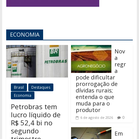
ECONOMIA
Nov
a
regr
a
pode dificultar
prorrogação de
Brasil
Destaques
dívidas rurais;
Economia
entenda o que
muda para o
Petrobras tem
produtor
lucro líquido de
0
6 de agosto de 2026
R$ 52,4 bi no
segundo
Em
trimestre