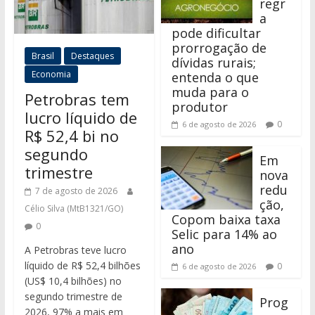
regr
a
pode dificultar
prorrogação de
Brasil
Destaques
dívidas rurais;
Economia
entenda o que
muda para o
Petrobras tem
produtor
lucro líquido de
0
6 de agosto de 2026
R$ 52,4 bi no
segundo
Em
trimestre
nova
redu
7 de agosto de 2026
ção,
Célio Silva (MtB1321/GO)
Copom baixa taxa
0
Selic para 14% ao
ano
A Petrobras teve lucro
líquido de R$ 52,4 bilhões
0
6 de agosto de 2026
(US$ 10,4 bilhões) no
segundo trimestre de
Prog
2026, 97% a mais em