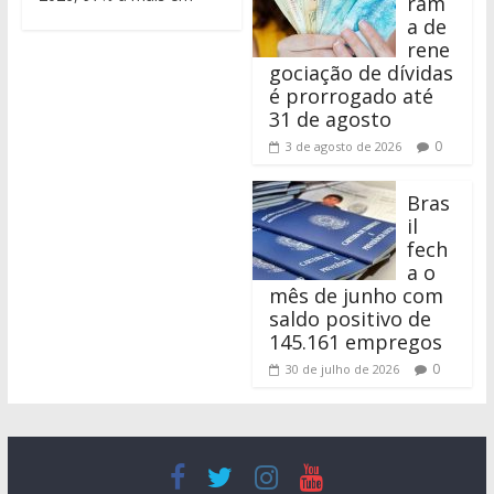
ram
a de
rene
gociação de dívidas
é prorrogado até
31 de agosto
0
3 de agosto de 2026
Bras
il
fech
a o
mês de junho com
saldo positivo de
145.161 empregos
0
30 de julho de 2026