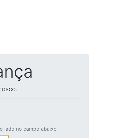
ança
nosco.
ao lado no campo abaixo