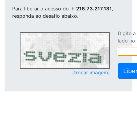
Para liberar o acesso
do IP
216.73.217.131
,
responda ao desafio abaixo.
Digite 
lado no
[trocar imagem]