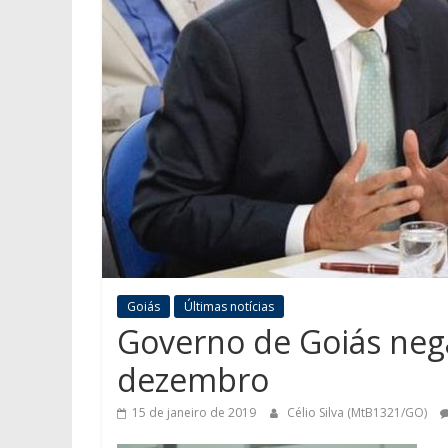
Goiás
Últimas notícias
Governo de Goiás nega 
dezembro
15 de janeiro de 2019
Célio Silva (MtB1321/GO)