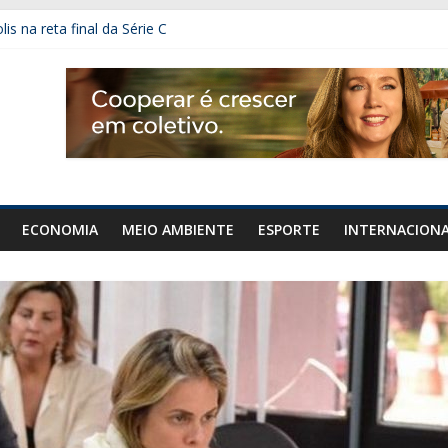
s na reta final da Série C
 e motorista morre na GO-203, em Ipameri
durante a Copa de Futebol Feminina de 2027
 foi campeão da Série B em 2021
ECONOMIA
MEIO AMBIENTE
ESPORTE
INTERNACION