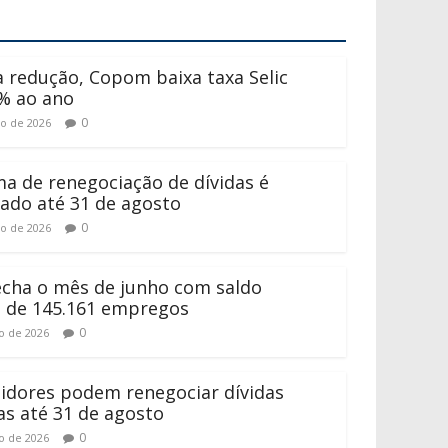
 redução, Copom baixa taxa Selic
% ao ano
0
to de 2026
a de renegociação de dívidas é
ado até 31 de agosto
0
to de 2026
fecha o mês de junho com saldo
o de 145.161 empregos
0
ho de 2026
dores podem renegociar dívidas
as até 31 de agosto
0
ho de 2026