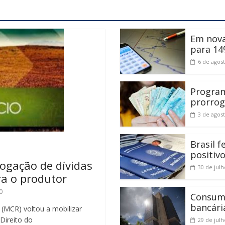
Em nova
para 14
6 de agos
Program
prorrog
3 de agos
Brasil 
positiv
rogação de dívidas
30 de jul
ra o produtor
0
Consumi
bancári
 (MCR) voltou a mobilizar
 Direito do
29 de jul