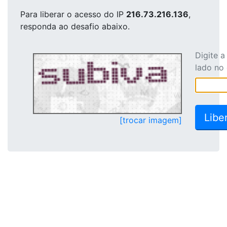
Para liberar o acesso
do IP
216.73.216.136
,
responda ao desafio abaixo.
Digite 
lado no
[trocar imagem]