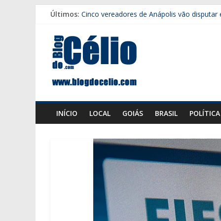
Pular
Últimos:
Cinco vereadores de Anápolis vão disputar 
para
Motorista morre após grave acidente entre
o
Blog
Força Tática prende suspeito e apreende 
conteúdo
Zé Mário retorna à presidência da Faeg
Caiado anuncia Roberto Azevedo para coor
do
Célio
INÍCIO
LOCAL
GOIÁS
BRASIL
POLÍTICA