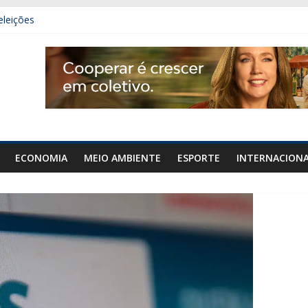
eleições
 carro e carreta na GO-020, em Urutaí
mais de 50 gramas de cocaína em Orizona
denar área de diplomacia no plano de governo
ECONOMIA
MEIO AMBIENTE
ESPORTE
INTERNACION