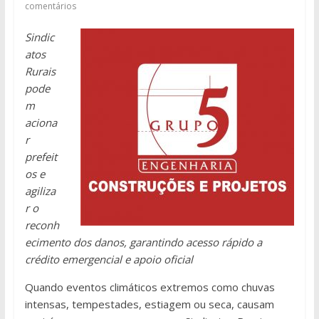
comentários
Sindic
atos
Rurais
pode
m
aciona
r
prefeit
os e
agiliza
r o
reconh
ecimento dos danos, garantindo acesso rápido a
crédito emergencial e apoio oficial
Quando eventos climáticos extremos como chuvas
intensas, tempestades, estiagem ou seca, causam