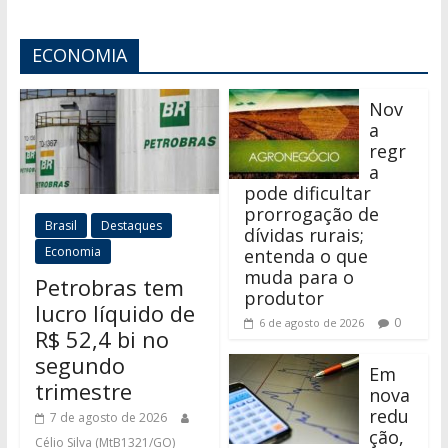
ECONOMIA
Nov
a
regr
a
pode dificultar
prorrogação de
Brasil
Destaques
dívidas rurais;
Economia
entenda o que
muda para o
Petrobras tem
produtor
lucro líquido de
0
6 de agosto de 2026
R$ 52,4 bi no
segundo
Em
trimestre
nova
redu
7 de agosto de 2026
ção,
Célio Silva (MtB1321/GO)