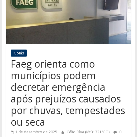
Goiás
Faeg orienta como
municípios podem
decretar emergência
após prejuízos causados
por chuvas, tempestades
ou seca
1 de dezembro de 2025
Célio Silva (MtB1321/GO)
0