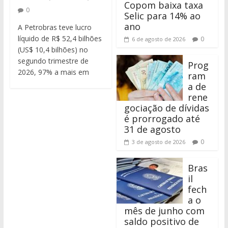
Copom baixa taxa
0
Selic para 14% ao
ano
A Petrobras teve lucro
líquido de R$ 52,4 bilhões
0
6 de agosto de 2026
(US$ 10,4 bilhões) no
segundo trimestre de
Prog
2026, 97% a mais em
ram
a de
rene
gociação de dívidas
é prorrogado até
31 de agosto
0
3 de agosto de 2026
Bras
il
fech
a o
mês de junho com
saldo positivo de