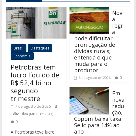
Nov
a
regr
a
pode dificultar
prorrogação de
Brasil
Destaques
dívidas rurais;
Economia
entenda o que
muda para o
Petrobras tem
produtor
lucro líquido de
0
6 de agosto de 2026
R$ 52,4 bi no
segundo
Em
trimestre
nova
redu
7 de agosto de 2026
ção,
Célio Silva (MtB1321/GO)
Copom baixa taxa
0
Selic para 14% ao
ano
A Petrobras teve lucro