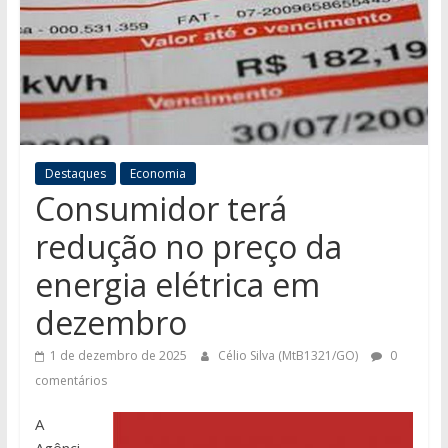
Destaques
Economia
Consumidor terá
redução no preço da
energia elétrica em
dezembro
1 de dezembro de 2025
Célio Silva (MtB1321/GO)
0
comentários
A
Agênci