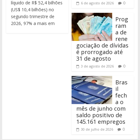
líquido de R$ 52,4 bilhões
0
6 de agosto de 2026
(US$ 10,4 bilhões) no
segundo trimestre de
Prog
2026, 97% a mais em
ram
a de
rene
gociação de dívidas
é prorrogado até
31 de agosto
0
3 de agosto de 2026
Bras
il
fech
a o
mês de junho com
saldo positivo de
145.161 empregos
0
30 de julho de 2026