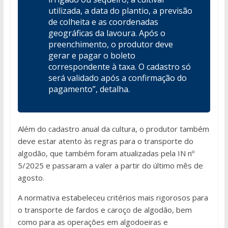
utilizada, a data do plantio, a previsão
de colheita e as coordenadas
geográficas da lavoura. Após o
preenchimento, o produtor deve
gerar e pagar o boleto
correspondente à taxa. O cadastro só
será validado após a confirmação do
pagamento”, detalha.
Além do cadastro anual da cultura, o produtor também
deve estar atento às regras para o transporte do
algodão, que também foram atualizadas pela IN nº
5/2025 e passaram a valer a partir do último mês de
agosto.
A normativa estabeleceu critérios mais rigorosos para
o transporte de fardos e caroço de algodão, bem
como para as operações em algodoeiras e