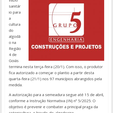
sanitár
io para
a
cultura
do
algodã
o na
Região
4 de
Goiás
termina nesta terça-feira (20/1). Com isso, o produtor
fica autorizado a começar o plantio a partir desta
quarta-feira (21/1) nos 97 municípios abrangidos pela
medida.
A autorização para a semeadura segue até 15 de abril,
conforme a Instrução Normativa (IN) nº 5/2025. O
objetivo é prevenir e combater a principal praga da
cotonicultura, o bicudo-do-algodoeiro.