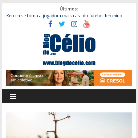
Pular
Últimos:
para
Kerolin se torna a jogadora mais cara do futebol feminino
o
Alego aprova projeto que autoriza apoio às equipes goianas
conteúdo
que disputam competições da CBF
Goiás é punido pela Fifa e fica impedido de transferir
jogadores
Transporte entre Silvânia e Goiânia terá redução de horários a
partir desta quarta (05
Prefeitura de Silvânia lança segunda edição de concurso com
Blog
merendeiras escolares
do
Célio