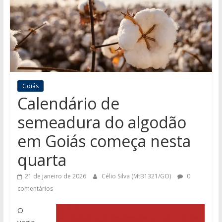
Goiás
Calendário de
semeadura do algodão
em Goiás começa nesta
quarta
21 de janeiro de 2026
Célio Silva (MtB1321/GO)
0
comentários
O
vazio