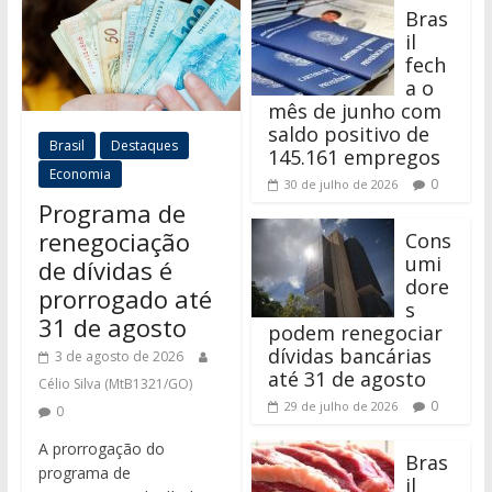
Bras
il
fech
a o
mês de junho com
saldo positivo de
Brasil
Destaques
145.161 empregos
Economia
0
30 de julho de 2026
Programa de
renegociação
Cons
umi
de dívidas é
dore
prorrogado até
s
31 de agosto
podem renegociar
dívidas bancárias
3 de agosto de 2026
até 31 de agosto
Célio Silva (MtB1321/GO)
0
29 de julho de 2026
0
A prorrogação do
Bras
programa de
il