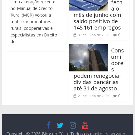
fech
Uma alteração recente
a o
no Manual de Crédito
mês de junho com
Rural (MCR) voltou a
saldo positivo de
mobilizar produtores
145.161 empregos
rurais, cooperativas e
especialistas em Direito
0
30 de julho de 2026
do
Cons
umi
dore
s
podem renegociar
dívidas bancárias
até 31 de agosto
0
29 de julho de 2026
Copyright © 2026
Blog do Célio
. Todos os direitos reservados.