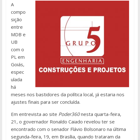
A
compo
sição
entre
MDB e
UB
com o
PL em
Goiás,
espec
ulada
há
meses nos bastidores da política local, já estaria nos
ajustes finais para ser concluída.
Em entrevista ao site
Poder360
nesta quarta-feira,
21, o governador Ronaldo Caiado revelou ter se
encontrado com o senador Flávio Bolsonaro na última
segunda-feira, 19, em Brasília, quando trataram da