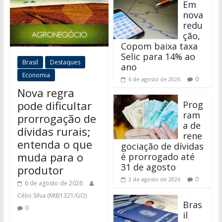
Em
nova
redu
ção,
Copom baixa taxa
Selic para 14% ao
Brasil
Destaques
ano
Economia
0
6 de agosto de 2026
Nova regra
pode dificultar
Prog
ram
prorrogação de
a de
dívidas rurais;
rene
entenda o que
gociação de dívidas
muda para o
é prorrogado até
31 de agosto
produtor
0
3 de agosto de 2026
6 de agosto de 2026
Célio Silva (MtB1321/GO)
Bras
0
il