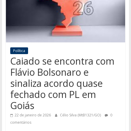
Política
Caiado se encontra com
Flávio Bolsonaro e
sinaliza acordo quase
fechado com PL em
Goiás
22 de janeiro de 2026
Célio Silva (MtB1321/GO)
0
comentários