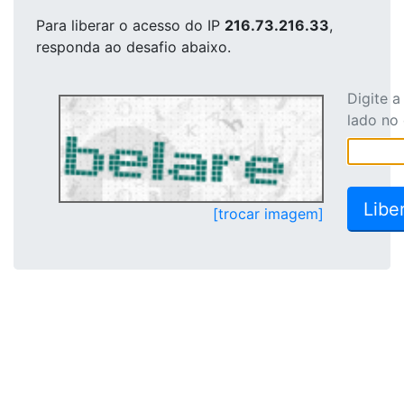
Para liberar o acesso
do IP
216.73.216.33
,
responda ao desafio abaixo.
Digite 
lado no
[trocar imagem]