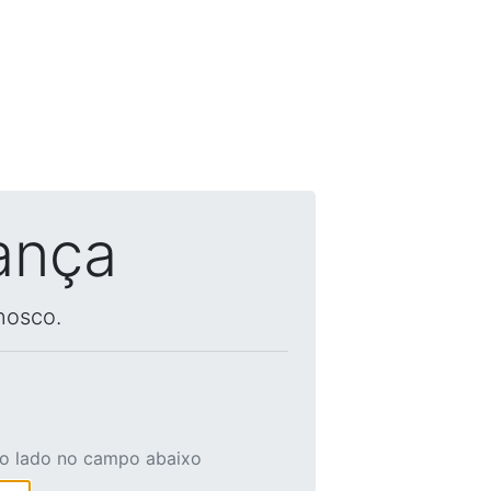
ança
nosco.
ao lado no campo abaixo