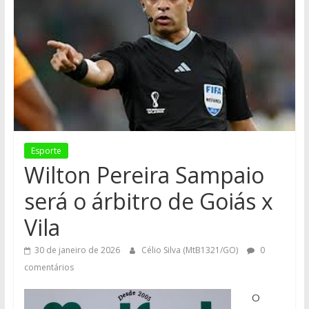
Esporte
Wilton Pereira Sampaio
será o árbitro de Goiás x
Vila
30 de janeiro de 2026
Célio Silva (MtB1321/GO)
0
comentários
O