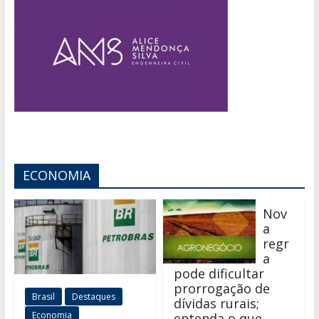
ECONOMIA
Nov
a
regr
a
pode dificultar
prorrogação de
Brasil
Destaques
dívidas rurais;
Economia
entenda o que