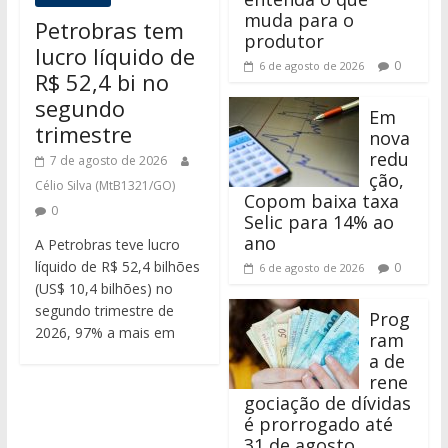
muda para o
Petrobras tem
produtor
lucro líquido de
0
6 de agosto de 2026
R$ 52,4 bi no
segundo
Em
trimestre
nova
redu
7 de agosto de 2026
ção,
Célio Silva (MtB1321/GO)
Copom baixa taxa
0
Selic para 14% ao
ano
A Petrobras teve lucro
líquido de R$ 52,4 bilhões
0
6 de agosto de 2026
(US$ 10,4 bilhões) no
segundo trimestre de
Prog
2026, 97% a mais em
ram
a de
rene
gociação de dívidas
é prorrogado até
31 de agosto