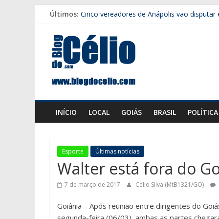
Pular
Últimos:
Cinco vereadores de Anápolis vão disputar 
para
Motorista morre após grave acidente entre
o
Blog
Força Tática prende suspeito e apreende 
conteúdo
Zé Mário retorna à presidência da Faeg
Caiado anuncia Roberto Azevedo para coor
do
Célio
INÍCIO
LOCAL
GOIÁS
BRASIL
POLÍTICA
Esporte
Últimas notícias
Walter está fora do Go
7 de março de 2017
Célio Silva (MtB1321/GO)
Goiânia – Após reunião entre dirigentes do Goi
segunda-feira (06/03), ambas as partes chegar