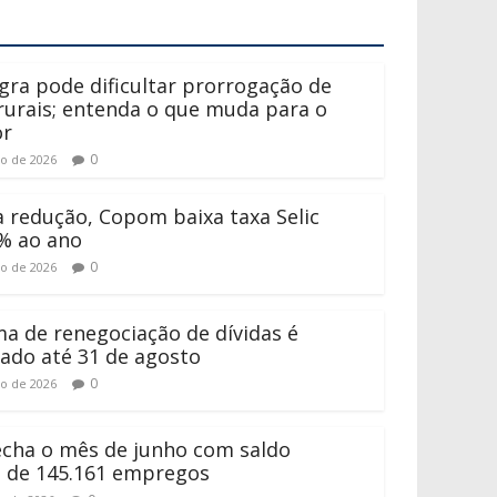
gra pode dificultar prorrogação de
 rurais; entenda o que muda para o
or
0
to de 2026
 redução, Copom baixa taxa Selic
% ao ano
0
to de 2026
a de renegociação de dívidas é
ado até 31 de agosto
0
to de 2026
fecha o mês de junho com saldo
o de 145.161 empregos