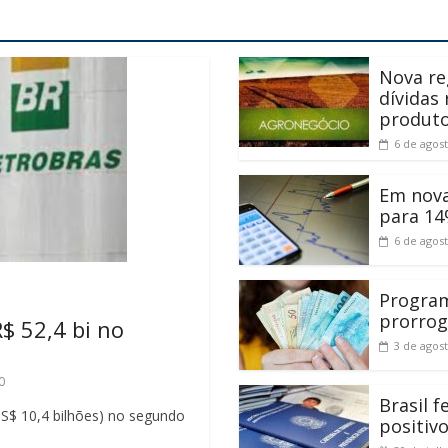
Nova re
dívidas
produt
6 de agos
Em nova
para 14
6 de agos
Program
prorrog
$ 52,4 bi no
3 de agos
0
Brasil 
(US$ 10,4 bilhões) no segundo
positiv