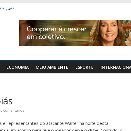
eleições
 carro e carreta na GO-020, em Urutaí
mais de 50 gramas de cocaína em Orizona
denar área de diplomacia no plano de governo
ECONOMIA
MEIO AMBIENTE
ESPORTE
INTERNACION
iás
0 comentários
ás e representantes do atacante Walter na noite desta
am a um acordo para que o jogador deixe o clube. Contudo, o