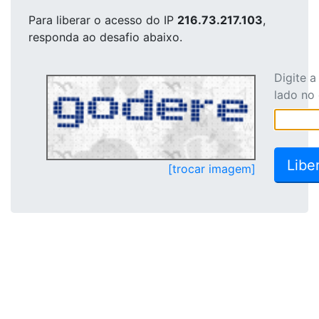
Para liberar o acesso
do IP
216.73.217.103
,
responda ao desafio abaixo.
Digite 
lado no
[trocar imagem]