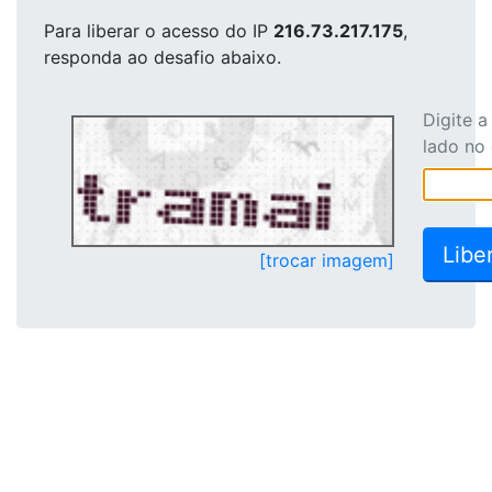
Para liberar o acesso
do IP
216.73.217.175
,
responda ao desafio abaixo.
Digite 
lado no
[trocar imagem]