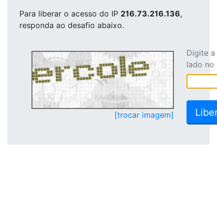
Para liberar o acesso
do IP
216.73.216.136
,
responda ao desafio abaixo.
Digite 
lado no
[trocar imagem]