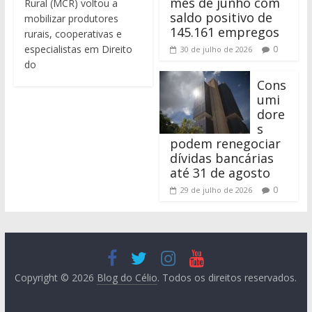
mês de junho com
Rural (MCR) voltou a
saldo positivo de
mobilizar produtores
145.161 empregos
rurais, cooperativas e
especialistas em Direito
0
30 de julho de 2026
do
Cons
umi
dore
s
podem renegociar
dívidas bancárias
até 31 de agosto
0
29 de julho de 2026
Copyright © 2026
Blog do Célio
. Todos os direitos reservados.