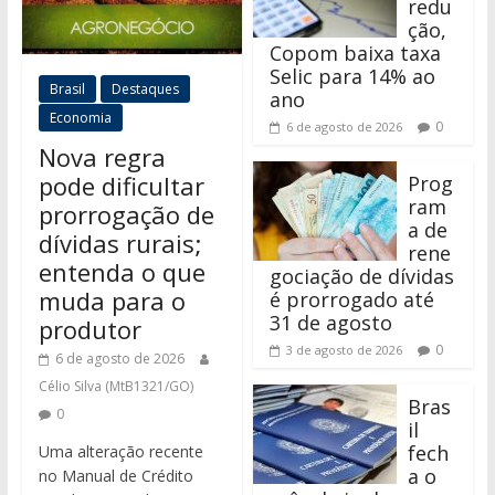
redu
ção,
Copom baixa taxa
Selic para 14% ao
Brasil
Destaques
ano
Economia
0
6 de agosto de 2026
Nova regra
pode dificultar
Prog
ram
prorrogação de
a de
dívidas rurais;
rene
entenda o que
gociação de dívidas
muda para o
é prorrogado até
31 de agosto
produtor
0
3 de agosto de 2026
6 de agosto de 2026
Célio Silva (MtB1321/GO)
Bras
0
il
fech
Uma alteração recente
a o
no Manual de Crédito