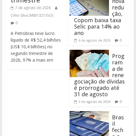
nova
redu
7 de agosto de 2026
ção,
Célio Silva (MtB1321/GO)
Copom baixa taxa
0
Selic para 14% ao
ano
A Petrobras teve lucro
líquido de R$ 52,4 bilhões
0
6 de agosto de 2026
(US$ 10,4 bilhões) no
segundo trimestre de
Prog
2026, 97% a mais em
ram
a de
rene
gociação de dívidas
é prorrogado até
31 de agosto
0
3 de agosto de 2026
Bras
il
fech