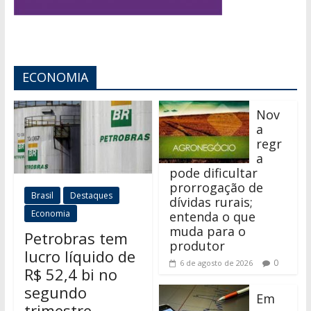
ECONOMIA
Nov
a
regr
a
pode dificultar
prorrogação de
Brasil
Destaques
dívidas rurais;
Economia
entenda o que
muda para o
Petrobras tem
produtor
lucro líquido de
0
6 de agosto de 2026
R$ 52,4 bi no
segundo
Em
trimestre