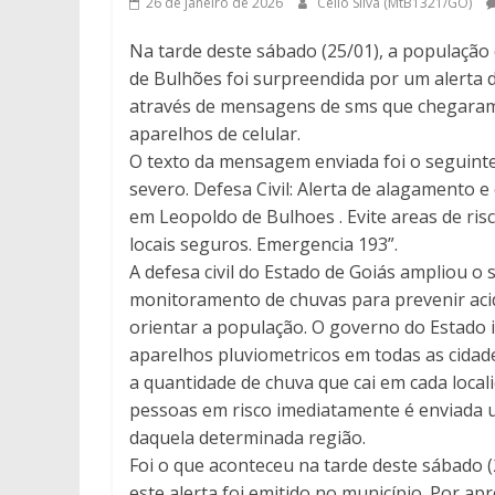
26 de janeiro de 2026
Célio Silva (MtB1321/GO)
Na tarde deste sábado (25/01), a população
de Bulhões foi surpreendida por um alerta da
através de mensagens de sms que chegara
aparelhos de celular.
O texto da mensagem enviada foi o seguinte:
severo. Defesa Civil: Alerta de alagamento 
em Leopoldo de Bulhoes . Evite areas de ris
locais seguros. Emergencia 193”.
A defesa civil do Estado de Goiás ampliou o 
monitoramento de chuvas para prevenir aci
orientar a população. O governo do Estado 
aparelhos pluviometricos em todas as cidad
a quantidade de chuva que cai em cada local
pessoas em risco imediatamente é enviada
daquela determinada região.
Foi o que aconteceu na tarde deste sábado (
este alerta foi emitido no município. Por 