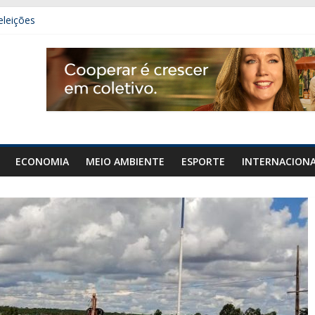
eleições
 carro e carreta na GO-020, em Urutaí
mais de 50 gramas de cocaína em Orizona
denar área de diplomacia no plano de governo
ECONOMIA
MEIO AMBIENTE
ESPORTE
INTERNACION