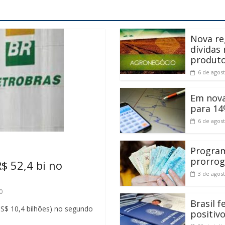
Nova re
dívidas
produt
6 de agos
Em nova
para 14
6 de agos
Program
prorrog
$ 52,4 bi no
3 de agos
0
Brasil 
(US$ 10,4 bilhões) no segundo
positiv