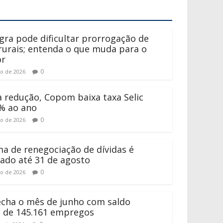
gra pode dificultar prorrogação de
 rurais; entenda o que muda para o
or
0
to de 2026
 redução, Copom baixa taxa Selic
% ao ano
0
to de 2026
a de renegociação de dívidas é
ado até 31 de agosto
0
to de 2026
fecha o mês de junho com saldo
o de 145.161 empregos