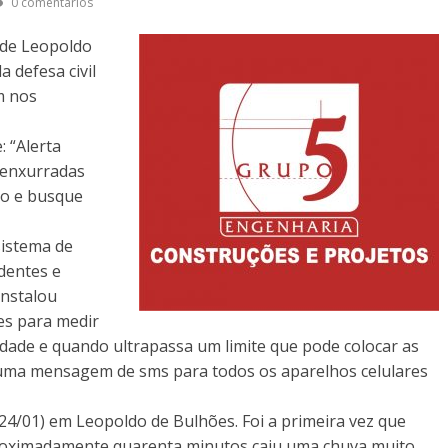
0 comentários
 de Leopoldo
 defesa civil
m nos
 “Alerta
e enxurradas
co e busque
sistema de
dentes e
instalou
es para medir
idade e quando ultrapassa um limite que pode colocar as
 uma mensagem de sms para todos os aparelhos celulares
24/01) em Leopoldo de Bulhões. Foi a primeira vez que
aproximadamente quarenta minutos caiu uma chuva muito