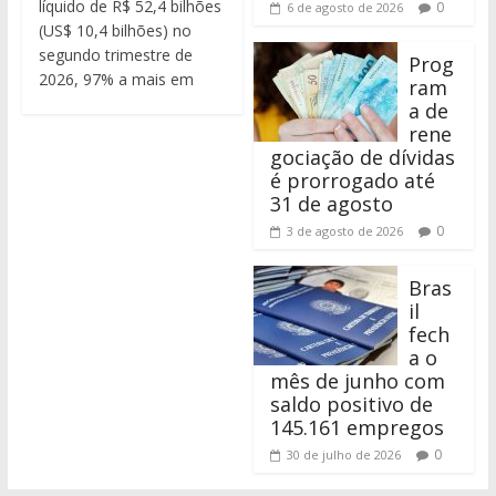
líquido de R$ 52,4 bilhões
0
6 de agosto de 2026
(US$ 10,4 bilhões) no
segundo trimestre de
Prog
2026, 97% a mais em
ram
a de
rene
gociação de dívidas
é prorrogado até
31 de agosto
0
3 de agosto de 2026
Bras
il
fech
a o
mês de junho com
saldo positivo de
145.161 empregos
0
30 de julho de 2026