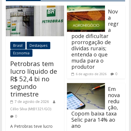
Nov
a
regr
a
pode dificultar
prorrogação de
Brasil
Destaques
dívidas rurais;
Economia
entenda o que
muda para o
Petrobras tem
produtor
lucro líquido de
0
6 de agosto de 2026
R$ 52,4 bi no
segundo
Em
trimestre
nova
redu
7 de agosto de 2026
ção,
Célio Silva (MtB1321/GO)
Copom baixa taxa
0
Selic para 14% ao
ano
A Petrobras teve lucro