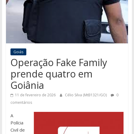
Goiás
Operação Fake Family
prende quatro em
Goiânia
11 de fevereiro de 2026
Célio Silva (MtB1321/GO)
0
comentários
A
Polícia
Civil de