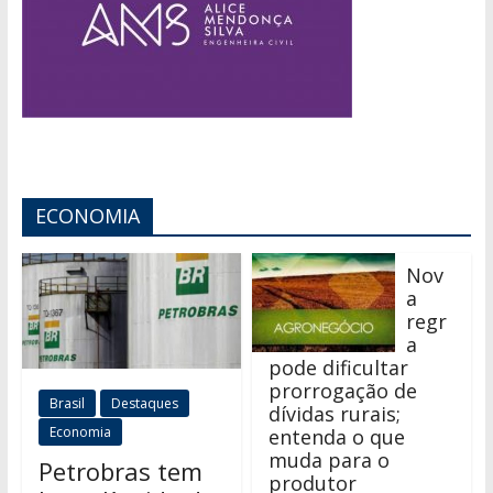
ECONOMIA
Nov
a
regr
a
pode dificultar
prorrogação de
Brasil
Destaques
dívidas rurais;
Economia
entenda o que
muda para o
Petrobras tem
produtor