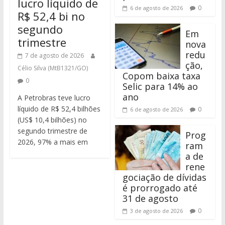
lucro líquido de
0
6 de agosto de 2026
R$ 52,4 bi no
segundo
Em
trimestre
nova
redu
7 de agosto de 2026
ção,
Célio Silva (MtB1321/GO)
Copom baixa taxa
0
Selic para 14% ao
ano
A Petrobras teve lucro
líquido de R$ 52,4 bilhões
0
6 de agosto de 2026
(US$ 10,4 bilhões) no
segundo trimestre de
Prog
2026, 97% a mais em
ram
a de
rene
gociação de dívidas
é prorrogado até
31 de agosto
0
3 de agosto de 2026