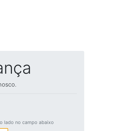
ança
nosco.
ao lado no campo abaixo