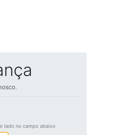
ança
nosco.
ao lado no campo abaixo