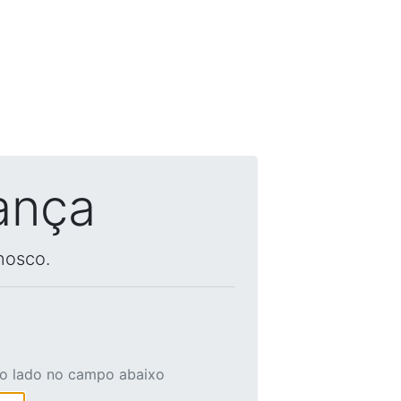
ança
nosco.
ao lado no campo abaixo