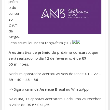
prêmi
o do
concur
so
2.971
da
Mega-
Sena acumulou nesta terça-feira (10).
A estimativa de prêmio do próximo concurso
, que
será realizado no dia 12 de fevereiro,
é de R$
55 milhões
.
Nenhum apostador acertou as seis dezenas:
01 – 27 –
39 – 40 – 46 – 56
>> Siga o canal da
Agência Brasil
no WhatsApp
Na quina, 33 apostas acertaram. Cada uma vai receber
o valor de R$ 65.041,25.