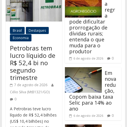
a
regr
a
pode dificultar
prorrogação de
Brasil
Destaques
dívidas rurais;
Economia
entenda o que
muda para o
Petrobras tem
produtor
lucro líquido de
0
6 de agosto de 2026
R$ 52,4 bi no
segundo
Em
trimestre
nova
redu
7 de agosto de 2026
ção,
Célio Silva (MtB1321/GO)
Copom baixa taxa
0
Selic para 14% ao
ano
A Petrobras teve lucro
líquido de R$ 52,4 bilhões
0
6 de agosto de 2026
(US$ 10,4 bilhões) no