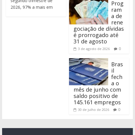
segundo trimestre de
Prog
2026, 97% a mais em
ram
a de
rene
gociação de dívidas
é prorrogado até
31 de agosto
0
3 de agosto de 2026
Bras
il
fech
a o
mês de junho com
saldo positivo de
145.161 empregos
0
30 de julho de 2026