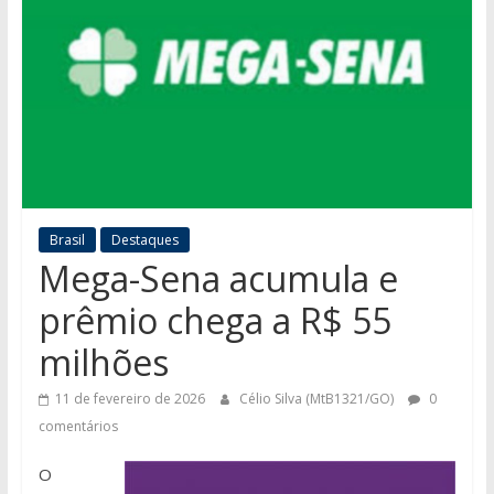
Brasil
Destaques
Mega-Sena acumula e
prêmio chega a R$ 55
milhões
11 de fevereiro de 2026
Célio Silva (MtB1321/GO)
0
comentários
O