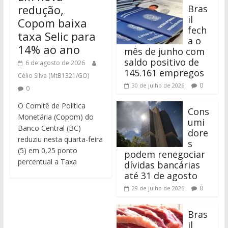
redução,
Bras
il
Copom baixa
fech
taxa Selic para
a o
14% ao ano
mês de junho com
saldo positivo de
6 de agosto de 2026
145.161 empregos
Célio Silva (MtB1321/GO)
0
30 de julho de 2026
0
O Comitê de Política
Cons
Monetária (Copom) do
umi
Banco Central (BC)
dore
reduziu nesta quarta-feira
s
(5) em 0,25 ponto
podem renegociar
percentual a Taxa
dívidas bancárias
até 31 de agosto
0
29 de julho de 2026
Bras
il