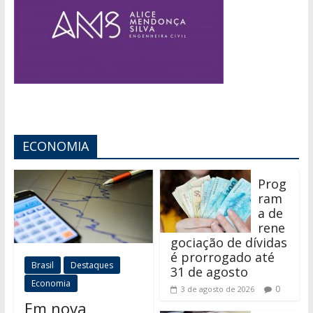
ECONOMIA
Prog
ram
a de
rene
gociação de dívidas
é prorrogado até
Brasil
Destaques
31 de agosto
Economia
0
3 de agosto de 2026
Em nova