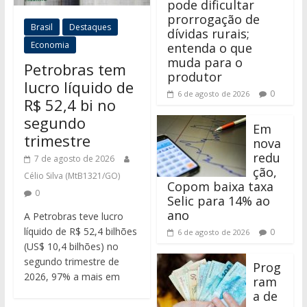
pode dificultar
prorrogação de
Brasil
Destaques
dívidas rurais;
Economia
entenda o que
muda para o
Petrobras tem
produtor
lucro líquido de
0
6 de agosto de 2026
R$ 52,4 bi no
segundo
Em
trimestre
nova
redu
7 de agosto de 2026
ção,
Célio Silva (MtB1321/GO)
Copom baixa taxa
0
Selic para 14% ao
ano
A Petrobras teve lucro
líquido de R$ 52,4 bilhões
0
6 de agosto de 2026
(US$ 10,4 bilhões) no
segundo trimestre de
Prog
2026, 97% a mais em
ram
a de