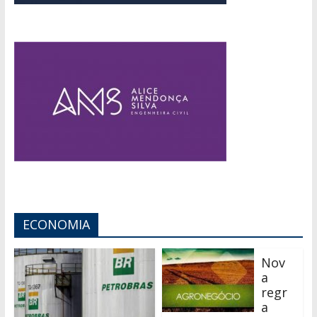
ECONOMIA
Nov
a
regr
a