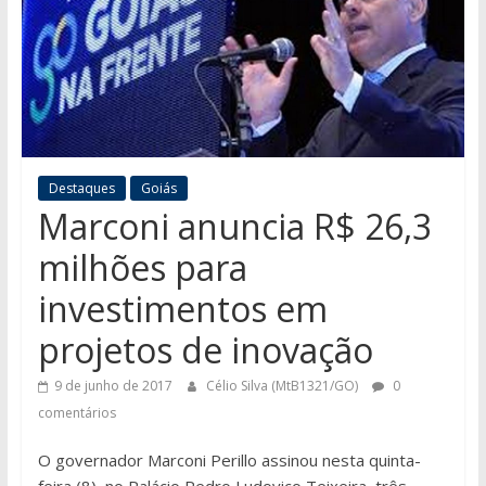
Destaques
Goiás
Marconi anuncia R$ 26,3
milhões para
investimentos em
projetos de inovação
9 de junho de 2017
Célio Silva (MtB1321/GO)
0
comentários
O governador Marconi Perillo assinou nesta quinta-
feira (8), no Palácio Pedro Ludovico Teixeira, três