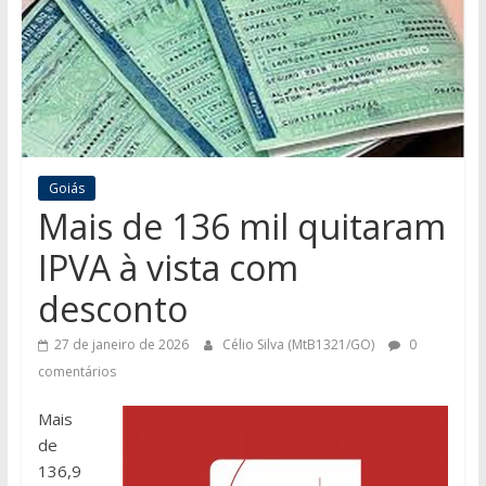
Goiás
Mais de 136 mil quitaram
IPVA à vista com
desconto
27 de janeiro de 2026
Célio Silva (MtB1321/GO)
0
comentários
Mais
de
136,9