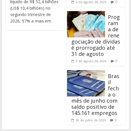
líquido de R$ 52,4 bilhões
0
6 de agosto de 2026
(US$ 10,4 bilhões) no
segundo trimestre de
Prog
2026, 97% a mais em
ram
a de
rene
gociação de dívidas
é prorrogado até
31 de agosto
0
3 de agosto de 2026
Bras
il
fech
a o
mês de junho com
saldo positivo de
145.161 empregos
0
30 de julho de 2026