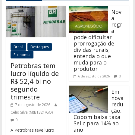
Nov
a
regr
a
pode dificultar
prorrogação de
Brasil
Destaques
dívidas rurais;
Economia
entenda o que
muda para o
Petrobras tem
produtor
lucro líquido de
0
6 de agosto de 2026
R$ 52,4 bi no
segundo
Em
trimestre
nova
redu
7 de agosto de 2026
ção,
Célio Silva (MtB1321/GO)
Copom baixa taxa
0
Selic para 14% ao
ano
A Petrobras teve lucro