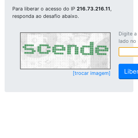
Para liberar o acesso
do IP
216.73.216.11
,
responda ao desafio abaixo.
Digite 
lado no
[trocar imagem]