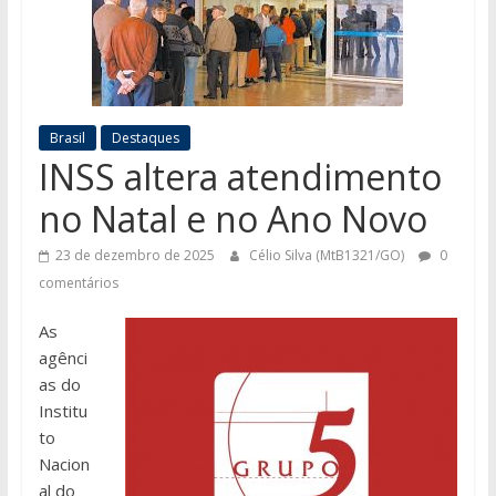
Brasil
Destaques
INSS altera atendimento
no Natal e no Ano Novo
23 de dezembro de 2025
Célio Silva (MtB1321/GO)
0
comentários
As
agênci
as do
Institu
to
Nacion
al do