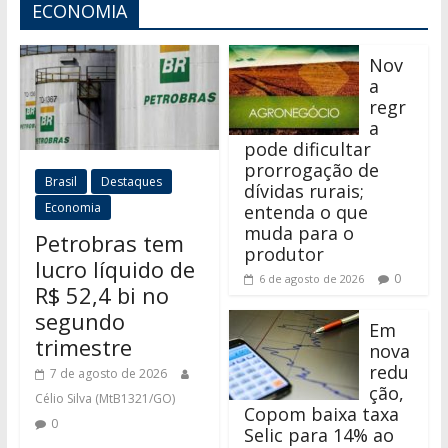
ECONOMIA
Nov
a
regr
a
pode dificultar
prorrogação de
Brasil
Destaques
dívidas rurais;
Economia
entenda o que
muda para o
Petrobras tem
produtor
lucro líquido de
0
6 de agosto de 2026
R$ 52,4 bi no
segundo
Em
trimestre
nova
redu
7 de agosto de 2026
ção,
Célio Silva (MtB1321/GO)
Copom baixa taxa
0
Selic para 14% ao