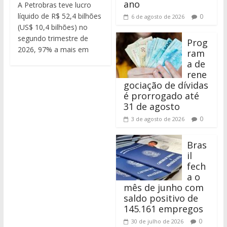
ano
A Petrobras teve lucro
líquido de R$ 52,4 bilhões
0
6 de agosto de 2026
(US$ 10,4 bilhões) no
segundo trimestre de
Prog
2026, 97% a mais em
ram
a de
rene
gociação de dívidas
é prorrogado até
31 de agosto
0
3 de agosto de 2026
Bras
il
fech
a o
mês de junho com
saldo positivo de
145.161 empregos
0
30 de julho de 2026