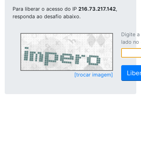
Para liberar o acesso
do IP
216.73.217.142
,
responda ao desafio abaixo.
Digite 
lado no
[trocar imagem]