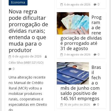
Economia
0
6 de agosto de 2026
Nova regra
pode dificultar
Prog
ram
prorrogação de
a de
dívidas rurais;
rene
entenda o que
gociação de dívidas
muda para o
é prorrogado até
31 de agosto
produtor
0
3 de agosto de 2026
6 de agosto de 2026
Célio Silva (MtB1321/GO)
Bras
0
il
fech
Uma alteração recente
a o
no Manual de Crédito
mês de junho com
Rural (MCR) voltou a
saldo positivo de
mobilizar produtores
145.161 empregos
rurais, cooperativas e
especialistas em Direito
0
30 de julho de 2026
do