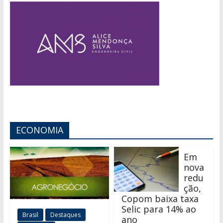
ECONOMIA
Em
nova
redu
ção,
Copom baixa taxa
Selic para 14% ao
Brasil
Destaques
ano