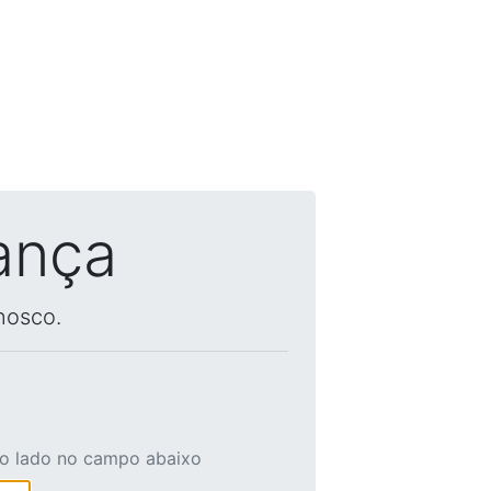
ança
nosco.
ao lado no campo abaixo