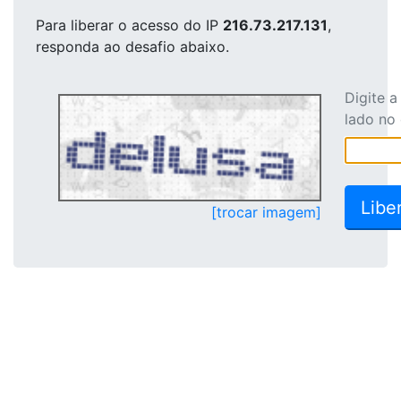
Para liberar o acesso
do IP
216.73.217.131
,
responda ao desafio abaixo.
Digite 
lado no
[trocar imagem]