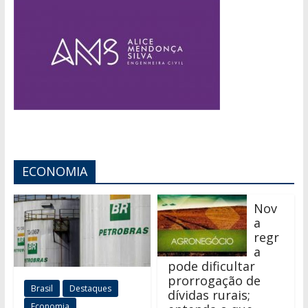
ECONOMIA
Nov
a
regr
a
pode dificultar
prorrogação de
Brasil
Destaques
dívidas rurais;
Economia