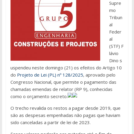
Supre
mo
Tribun
al
Feder
al
(STF) F
lávio
Dino s
uspendeu neste domingo (21) os efeitos do Artigo 10
do
Projeto de Lei (PL) nº 128/2025
, aprovado pelo
Congresso Nacional, que permite o pagamento das
chamadas emendas de relator (RP 9), conhecidas
como o orçamento secreto.
O trecho revalida os restos a pagar desde 2019, que
são as despesas empenhadas não pagas que haviam
sido canceladas a partir de lei de 2023.
Esses valores poderão ser quitados até o fim de