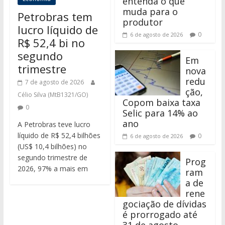
entenda o que
muda para o
Petrobras tem
produtor
lucro líquido de
0
6 de agosto de 2026
R$ 52,4 bi no
segundo
Em
trimestre
nova
redu
7 de agosto de 2026
ção,
Célio Silva (MtB1321/GO)
Copom baixa taxa
0
Selic para 14% ao
ano
A Petrobras teve lucro
líquido de R$ 52,4 bilhões
0
6 de agosto de 2026
(US$ 10,4 bilhões) no
segundo trimestre de
Prog
2026, 97% a mais em
ram
a de
rene
gociação de dívidas
é prorrogado até