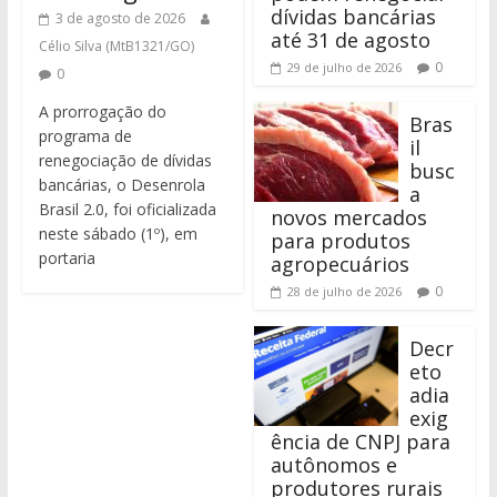
dívidas bancárias
3 de agosto de 2026
até 31 de agosto
Célio Silva (MtB1321/GO)
0
29 de julho de 2026
0
A prorrogação do
Bras
programa de
il
renegociação de dívidas
busc
bancárias, o Desenrola
a
Brasil 2.0, foi oficializada
novos mercados
neste sábado (1º), em
para produtos
portaria
agropecuários
0
28 de julho de 2026
Decr
eto
adia
exig
ência de CNPJ para
autônomos e
produtores rurais