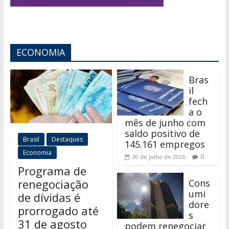
ECONOMIA
Bras
il
fech
a o
mês de junho com
saldo positivo de
Brasil
Destaques
145.161 empregos
Economia
0
30 de julho de 2026
Programa de
renegociação
Cons
umi
de dívidas é
dore
prorrogado até
s
31 de agosto
podem renegociar