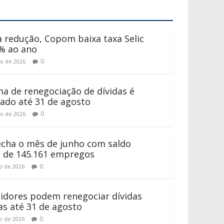
 redução, Copom baixa taxa Selic
% ao ano
0
to de 2026
a de renegociação de dívidas é
ado até 31 de agosto
0
to de 2026
fecha o mês de junho com saldo
o de 145.161 empregos
0
ho de 2026
dores podem renegociar dívidas
as até 31 de agosto
0
ho de 2026