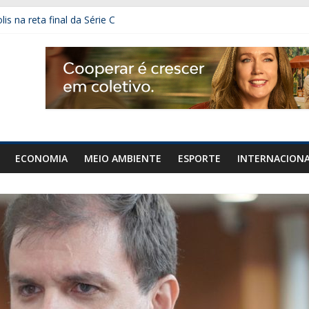
s na reta final da Série C
 e motorista morre na GO-203, em Ipameri
durante a Copa de Futebol Feminina de 2027
 foi campeão da Série B em 2021
ECONOMIA
MEIO AMBIENTE
ESPORTE
INTERNACION