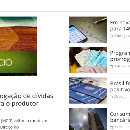
Em nova
para 14
6 de agos
Program
prorrog
3 de agos
Brasil 
positiv
rogação de dívidas
30 de jul
ra o produtor
0
Consumi
bancári
 (MCR) voltou a mobilizar
 Direito do
29 de jul